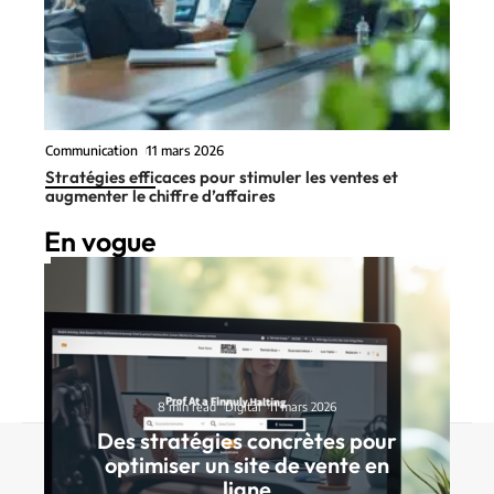
Communication
11 mars 2026
Stratégies efficaces pour stimuler les ventes et
augmenter le chiffre d’affaires
En vogue
8 min read
Digital
11 mars 2026
Des stratégies concrètes pour
Contact
Mentions Légales
Sitemap
optimiser un site de vente en
ligne
© 2025 | technovox.fr