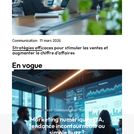
Communication
11 mars 2026
Stratégies efficaces pour stimuler les ventes et
augmenter le chiffre d’affaires
En vogue
9 min read
Communication
11 mars 2026
Marketing numérique : l’IA,
Contact
Mentions Légales
Sitemap
tendance incontournable ou
simple buzz ?
© 2025 | technovox.fr