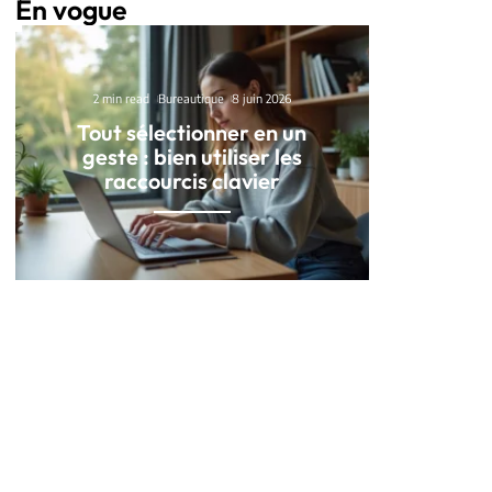
En vogue
2 min read
Bureautique
8 juin 2026
Tout sélectionner en un
geste : bien utiliser les
raccourcis clavier