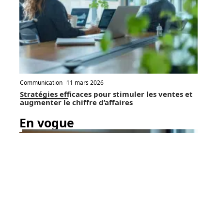
Communication
11 mars 2026
Stratégies efficaces pour stimuler les ventes et
augmenter le chiffre d’affaires
En vogue
7 min read
High-Tech
3 juin 2026
Comment réussir un test PCS
Contact
Mentions Légales
Sitemap