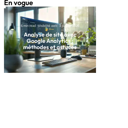
En vogue
6 min read
Visibilité web
3 janvier 2026
Analyse de site avec
Google Analytics :
méthodes et astuces