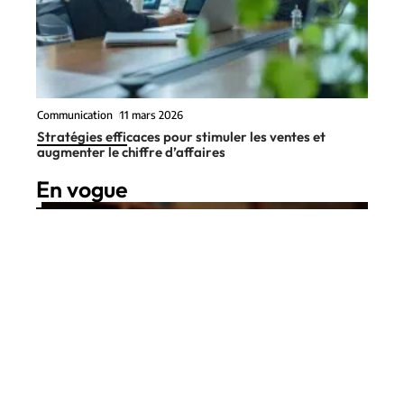
Communication
11 mars 2026
Stratégies efficaces pour stimuler les ventes et
augmenter le chiffre d’affaires
En vogue
8 min read
Informatique
8 juin 2026
OCR a PDF pour le juridique :
Contact
Mentions Légales
Sitemap
rendre vos dossiers consultables
en un clic
© 2025 | technovox.fr