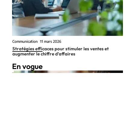
Communication
11 mars 2026
Stratégies efficaces pour stimuler les ventes et
augmenter le chiffre d’affaires
En vogue
10 min read
Visibilité web
11 mars 2026
Boostez la visibilité de votre site
Contact
Mentions Légales
Sitemap
web avec des astuces SEO
efficaces
© 2025 | technovox.fr