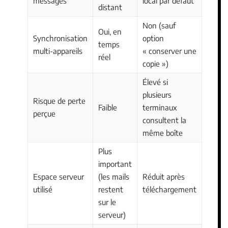
messages
local par défaut
distant
Non (sauf
Oui, en
Synchronisation
option
temps
multi-appareils
« conserver une
réel
copie »)
Élevé si
plusieurs
Risque de perte
Faible
terminaux
perçue
consultent la
même boîte
Plus
important
Espace serveur
(les mails
Réduit après
utilisé
restent
téléchargement
sur le
serveur)