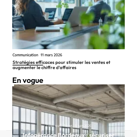
Communication
11 mars 2026
Stratégies efficaces pour stimuler les ventes et
augmenter le chiffre d’affaires
En vogue
7 min read
News
5 juin 2026
Infogérance Bordeaux : sécuriser