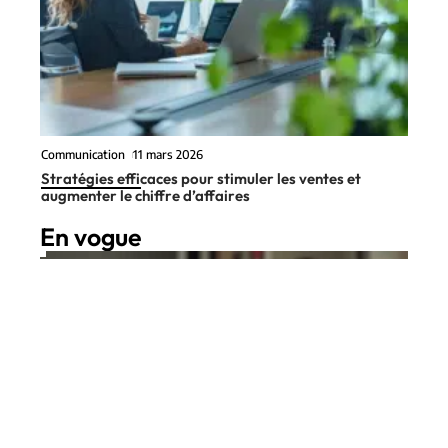
Communication
11 mars 2026
Stratégies efficaces pour stimuler les ventes et
augmenter le chiffre d’affaires
En vogue
7 min read
Bureautique
17 juillet 2026
Impression d’écran ou document :
Contact
Mentions Légales
Sitemap
quels raccourcis pour imprimer