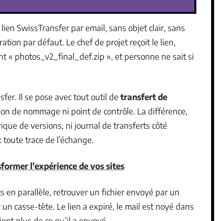
 lien SwissTransfer par email, sans objet clair, sans
tion par défaut. Le chef de projet reçoit le lien,
 « photos_v2_final_def.zip », et personne ne sait si
er. Il se pose avec tout outil de
transfert de
ion de nommage ni point de contrôle. La différence,
ique de versions, ni journal de transferts côté
x toute trace de l’échange.
former l'expérience de vos sites
 en parallèle, retrouver un fichier envoyé par un
 un casse-tête. Le lien a expiré, le mail est noyé dans
vient plus de ce qu’il a envoyé.