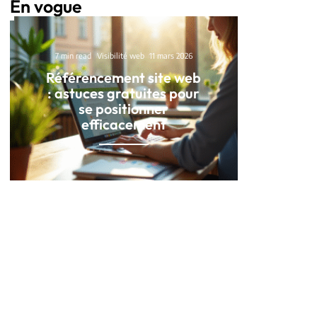
En vogue
7 min read
Visibilité web
11 mars 2026
Référencement site web
: astuces gratuites pour
se positionner
efficacement