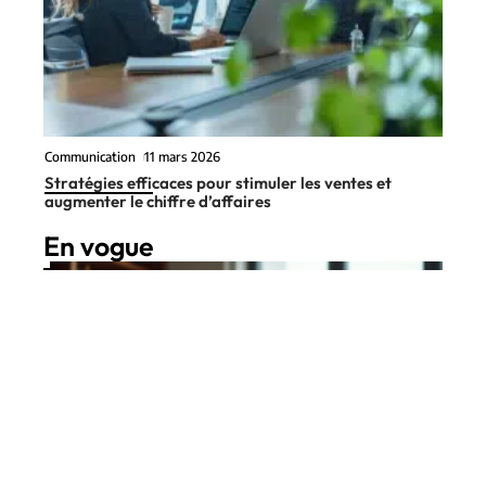
Communication
11 mars 2026
Stratégies efficaces pour stimuler les ventes et
augmenter le chiffre d’affaires
En vogue
8 min read
High-Tech
25 mai 2026
Wi-Fi sans Internet : est-ce
possible ? Astuces et solutions
Contact
Mentions Légales
Sitemap
pour une connexion réseau